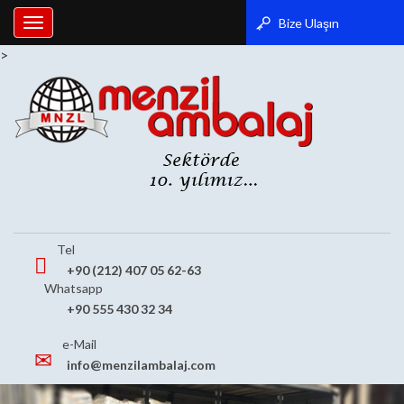
Bize Ulaşın
Toggle
navigation
>
Tel
+90 (212) 407 05 62-63
Whatsapp
+90 555 430 32 34
e-Mail
info@menzilambalaj.com